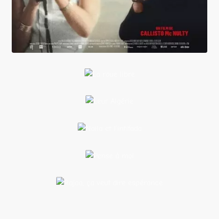
La
roue
libre
Leur
Algérie
Naila et
l’intifada
Pense
à moi
Rajaa, ça veut dire
espérance