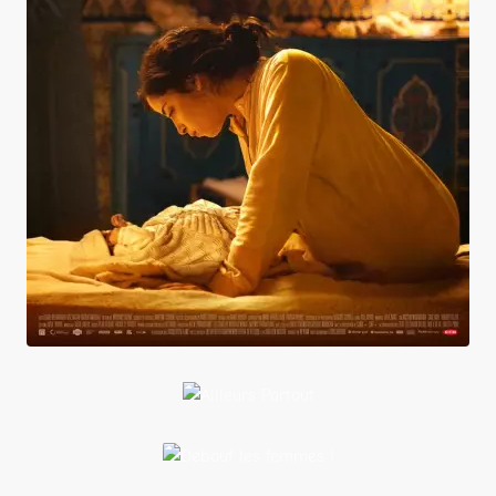
Adam
Ailleurs
Partout
Debout les
femmes !