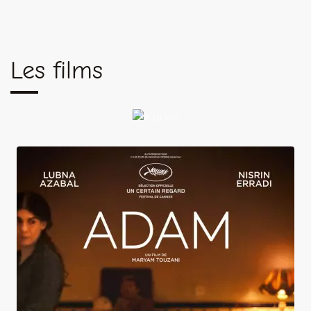
Les films
À
la
vie