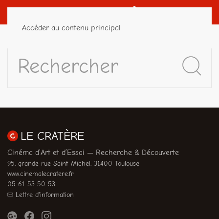
Accéder au contenu principal
LE CRATÈRE
Cinéma d’Art et d’Essai — Recherche & Découverte
95, grande rue Saint-Michel, 31400 Toulouse
www.cinemalecratere.fr
05 61 53 50 53
Lettre d'information