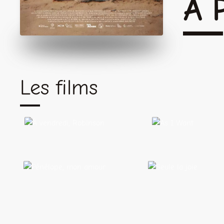
A 
Les films
As
À vendredi,
I
Robinson
Want
Seule
Pénélope, mon
la
amour
joie