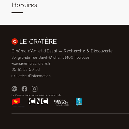
Horaires
LE CRATÈRE
Cinéma d’Art et d’Essai — Recherche & Découverte
95, grande rue Saint-Michel, 31400 Toulouse
www.cinemalecratere.fr
05 61 53 50 53
Lettre d'information
Le Cratère fonctionne avec le soutien de :