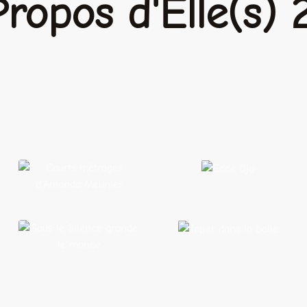
Propos d'Elle(s)
Courts métrages
Ecce
d'Amanda
Ojo
Meunier
Taper dans
Sous le Silence
la balle
gronde le monde