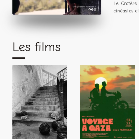
Le Cratère 
cinéastes et 
Les films
Familiar
Voyage à Gaza
Phantoms