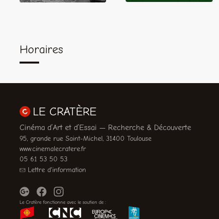
Horaires
LE CRATÈRE
Cinéma d’Art et d’Essai — Recherche & Découverte
95, grande rue Saint-Michel, 31400 Toulouse
www.cinemalecratere.fr
05 61 53 50 53
Lettre d'information
Le Cratère fonctionne avec le soutien de :