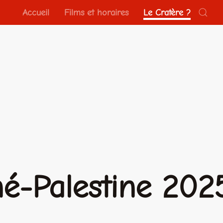
Accueil
Films et horaires
Le Cratère ?
né-Palestine 202