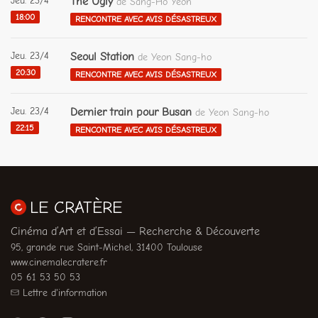
Jeu. 23/4
The Ugly
de Sang-Ho Yeon
18:00
RENCONTRE AVEC AVIS DÉSASTREUX
Jeu. 23/4
Seoul Station
de Yeon Sang-ho
20:30
RENCONTRE AVEC AVIS DÉSASTREUX
Jeu. 23/4
Dernier train pour Busan
de Yeon Sang-ho
22:15
RENCONTRE AVEC AVIS DÉSASTREUX
LE CRATÈRE
Cinéma d’Art et d’Essai — Recherche & Découverte
95, grande rue Saint-Michel, 31400 Toulouse
www.cinemalecratere.fr
05 61 53 50 53
Lettre d'information