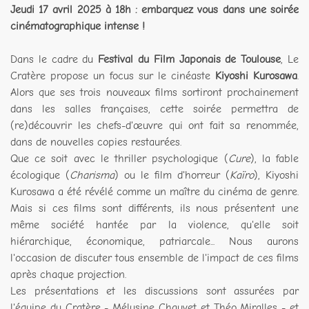
Jeudi 17 avril 2025 à 18h : embarquez vous dans une soirée
cinématographique intense !
Dans le cadre du
Festival du Film Japonais de Toulouse
, Le
Cratère propose un focus sur le cinéaste
Kiyoshi Kurosawa
.
Alors que ses trois nouveaux films sortiront prochainement
dans les salles françaises, cette soirée permettra de
(re)découvrir les chefs-d'œuvre qui ont fait sa renommée,
dans de nouvelles copies restaurées.
Que ce soit avec le thriller psychologique (
Cure
), la fable
écologique (
Charisma
) ou le film d'horreur (
Kaïro
), Kiyoshi
Kurosawa a été révélé comme un maître du cinéma de genre.
Mais si ces films sont différents, ils nous présentent une
même société hantée par la violence, qu'elle soit
hiérarchique, économique, patriarcale... Nous aurons
l'occasion de discuter tous ensemble de l'impact de ces films
après chaque projection.
Les présentations et les discussions sont assurées par
l'équipe du Cratère - Mélusine Chauvet et Théo Miralles - et