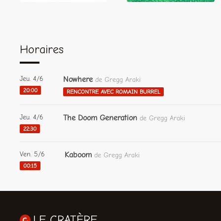
Horaires
Jeu. 4/6
Nowhere
de Gregg Araki
20:00
RENCONTRE AVEC ROMAIN BURREL
Jeu. 4/6
The Doom Generation
de Gregg Araki
22:30
Ven. 5/6
Kaboom
de Gregg Araki
00:15
LE CRATÈRE