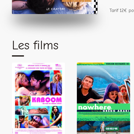
Tarif 12€ po
Les films
Kaboom
Nowhere