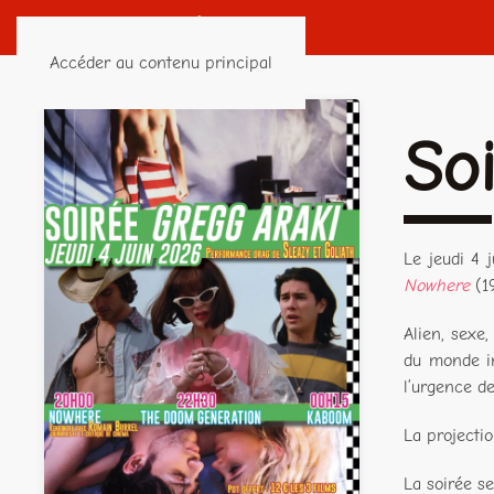
Accéder au contenu principal
So
Le jeudi 4 
Nowhere
(1
Alien, sexe
du monde im
l’urgence d
La projecti
La soirée s