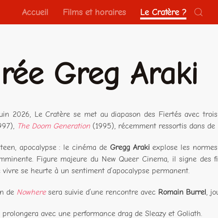
Accueil
Films et horaires
Le Cratère ?
irée Greg Araki
juin 2026, Le Cratère se met au diapason des Fiertés avec tro
997),
The Doom Generation
(1995), récemment ressortis dans de n
, teen, apocalypse : le cinéma de
Gregg Araki
explose les normes e
minente. Figure majeure du New Queer Cinema, il signe des fil
e vivre se heurte à un sentiment d’apocalypse permanent.
on de
Nowhere
sera suivie d’une rencontre avec
Romain Burrel
, j
e prolongera avec une performance drag de Sleazy et Goliath.