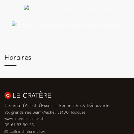
La Fête du court métrage :
Oscars Night
La Fête du court métrage : Viens voir les
comédiens
Horaires
LE CRATÈRE
Cinéma d’Art et d’Essai — Recherche & Découverte
95, grande rue Saint-Michel, 31400 Toulouse
www.cinemalecratere.fr
05 61 53 50 53
Lettre d'information