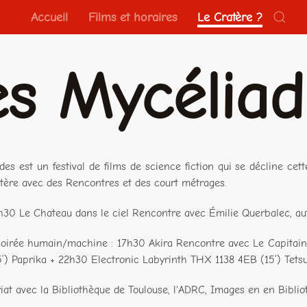
Accueil
Films et horaires
Le Cratère ?
es Mycélia
des est un festival de films de science fiction qui se décline ce
atère avec des Rencontres et des court métrages.
h30 Le Chateau dans le ciel Rencontre avec Émilie Querbalec, aut
Soirée humain/machine : 17h30 Akira Rencontre avec Le Capit
5’) Paprika + 22h30 Electronic Labyrinth THX 1138 4EB (15’) Tets
iat avec la Bibliothèque de Toulouse, l'ADRC, Images en en Bibli