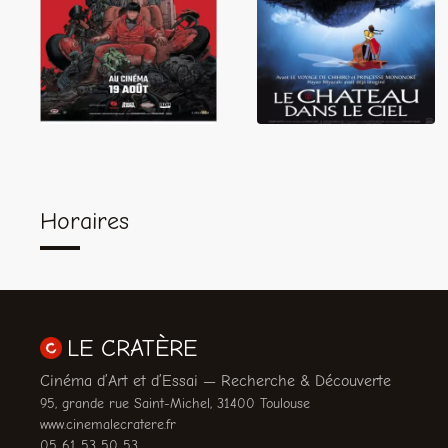
Akira
le Ciel
Horaires
LE CRATÈRE
Cinéma d’Art et d’Essai — Recherche & Découverte
95, grande rue Saint-Michel, 31400 Toulouse
www.cinemalecratere.fr
05 61 53 50 53