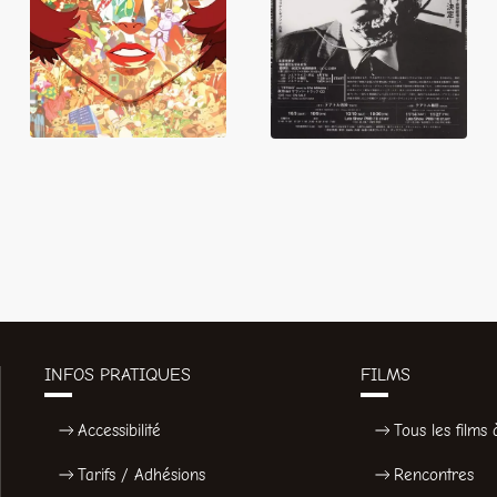
Paprika
Tetsuo
INFOS PRATIQUES
FILMS
Accessibilité
Tous les films à
Tarifs / Adhésions
Rencontres