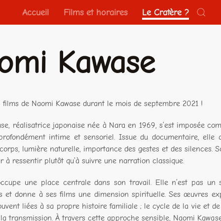
Accueil
Films et horaires
Le Cratère ?
omi Kawase
 films de Naomi Kawase durant le mois de septembre 2021 !
e, réalisatrice japonaise née à Nara en 1969, s’est imposée c
profondément intime et sensoriel. Issue du documentaire, elle 
orps, lumière naturelle, importance des gestes et des silences. S
r à ressentir plutôt qu’à suivre une narration classique.
ccupe une place centrale dans son travail. Elle n’est pas un si
 et donne à ses films une dimension spirituelle. Ses œuvres explo
souvent liées à sa propre histoire familiale ; le cycle de la vie et
la transmission. À travers cette approche sensible, Naomi Kawase