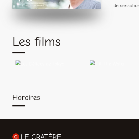
de sensatio
Les films
Les Délices
Still the
de Tokyo
Water
Horaires
LE CRATÈRE