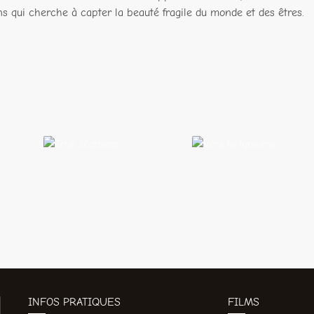
ns qui cherche à capter la beauté fragile du monde et des êtres.
True
Vers la
Mothers
lumière
INFOS PRATIQUES
FILMS