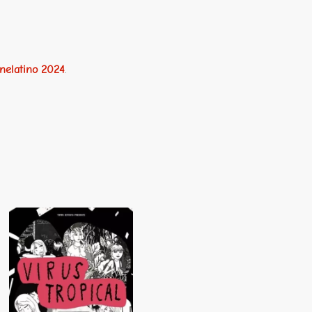
inelatino 2024
.
Virus tropical