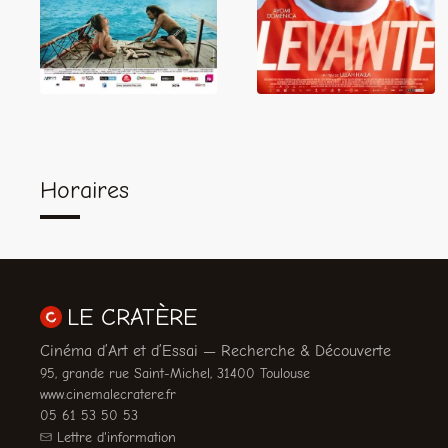
Horaires
LE CRATÈRE
Cinéma d’Art et d’Essai — Recherche & Découverte
95, grande rue Saint-Michel, 31400 Toulouse
www.cinemalecratere.fr
05 61 53 50 53
Lettre d'information