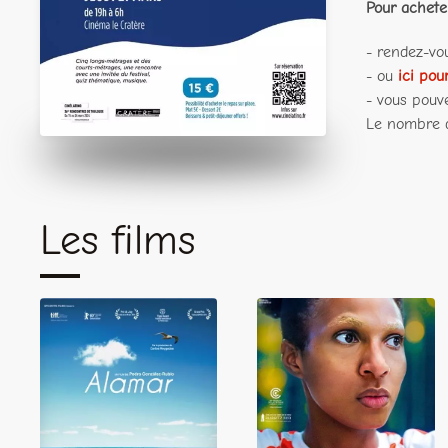
Pour acheter
- rendez-vo
- ou
ici pou
- vous pouve
Le nombre d
Les films
Alamar
Levante