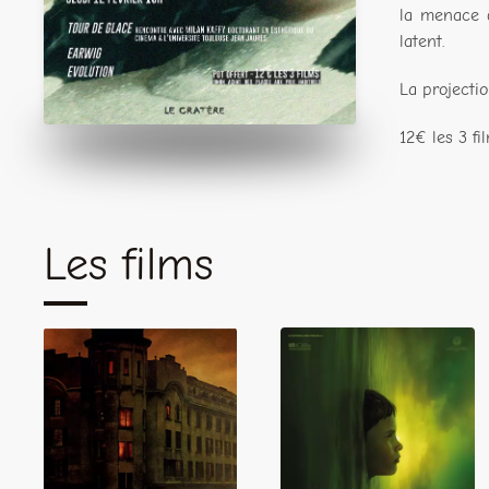
la menace d
latent.
La projecti
12€ les 3 fi
Les films
Earwig
Evolution