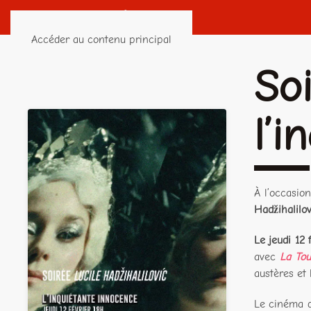
Accéder au contenu principal
Soi
l’i
À l’occasio
Hadžihalilov
Le jeudi 12 
avec
La Tou
austères et 
Le cinéma 