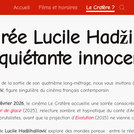
Accueil
Films et horaires
Le Cratère ?
rée Lucile Hadžih
nquiétante innoc
n de la sortie de son quatrième long-métrage, nous vous invitons
ić
, figure singulière du cinéma français contemporain.
février 2026
, le cinéma Le Cratère accueille une soirée consacrée 
r de glace
(2025), relecture sombre et hypnotique du conte d’A
brutalistes, avant que la projection d’
Evolution
(2015) ne vienne c
de
Lucile Hadžihalilović
explore des mondes poreux : entre le réel