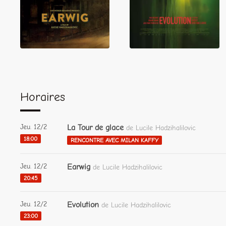
Horaires
Jeu. 12/2
La Tour de glace
de Lucile Hadzihalilovic
18:00
RENCONTRE AVEC MILAN KAFFY
Jeu. 12/2
Earwig
de Lucile Hadzihalilovic
20:45
Jeu. 12/2
Evolution
de Lucile Hadzihalilovic
23:00