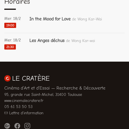
Horaires
Mer. 18/2
In the Mood for Love
de Wong Kar-Wai
19:00
Mer. 18/2
Les Anges déchus
de Wong Kar-wai
21:30
LE CRATÈRE
Cinéma d’Art et d’Essai — Recherche & Découverte
95, grande rue Saint-Michel, 31400 Toulouse
www.cinemalecratere.fr
05 61 53 50 53
Lettre d'information