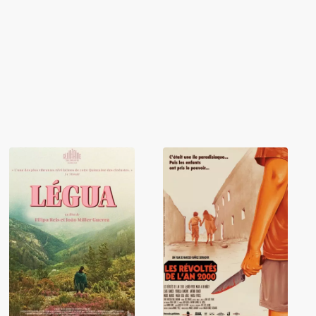
Les Révoltés de
Légua
l'an 2000