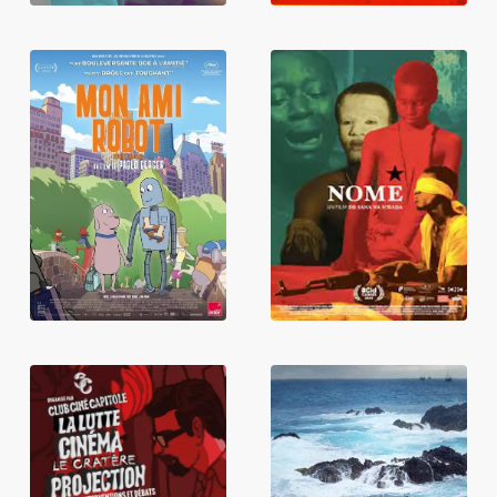
Mon ami robot
Nome
They Shot The
Un corps sous la