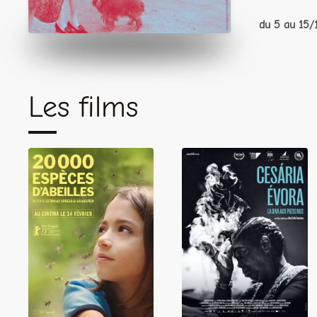
du 5 au 15/
Les films
Cesaria Evora, la
20 000 espèces
diva aux pieds
d'abeilles
nus