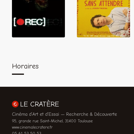
REC
attendre
Horaires
LE CRATÈRE
Cinéma d’Art et d’Essai — Recherche & Découverte
95, grande rue Saint-Michel, 31400 Toulouse
www.cinemalecratere.fr
05 61 53 50 53