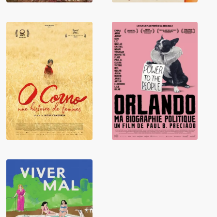
Orlando, ma
O Corno, une
biographie
histoire de
politique
femmes