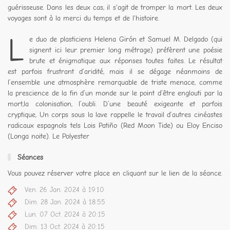
guérisseuse. Dans les deux cas, il s'agit de tromper la mort. Les deux
voyages sont à la merci du temps et de l'histoire.
L
e duo de plasticiens Helena Girón et Samuel M. Delgado (qui
signent ici leur premier long métrage) préfèrent une poésie
brute et énigmatique aux réponses toutes faites. Le résultat
est parfois frustrant d’aridité, mais il se dégage néanmoins de
l’ensemble une atmosphère remarquable de triste menace, comme
la prescience de la fin d’un monde sur le point d’être englouti par la
mort,la colonisation, l’oubli. D’une beauté exigeante et parfois
cryptique, Un corps sous la lave rappelle le travail d’autres cinéastes
radicaux espagnols tels Lois Patiño (Red Moon Tide) ou Eloy Enciso
(Longa noite). Le Polyester
Séances
Vous pouvez réserver votre place en cliquant sur le lien de la séance.
Ven. 26 Jan. 2024 à 19:10
Dim. 28 Jan. 2024 à 18:55
Lun. 07 Oct. 2024 à 20:15
Dim. 13 Oct. 2024 à 20:15