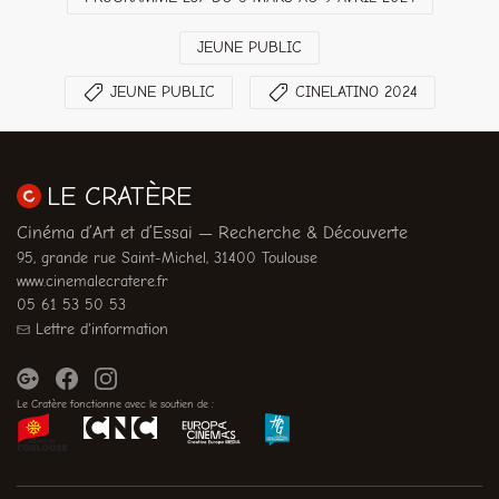
JEUNE PUBLIC
JEUNE PUBLIC
CINELATINO 2024
LE CRATÈRE
Cinéma d’Art et d’Essai — Recherche & Découverte
95, grande rue Saint-Michel, 31400 Toulouse
www.cinemalecratere.fr
05 61 53 50 53
Lettre d'information
Le Cratère fonctionne avec le soutien de :