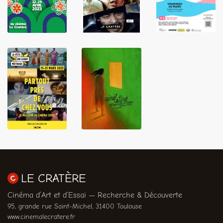
LIRE
LIRE
LIRE
LIRE
LIRE
LE CRATÈRE
Cinéma d’Art et d’Essai — Recherche & Découverte
95, grande rue Saint-Michel, 31400 Toulouse
www.cinemalecratere.fr